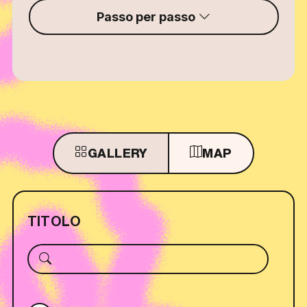
Passo per passo
GALLERY
MAP
TITOLO