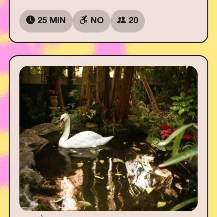
25 MIN
NO
20