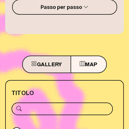
Passo per passo
GALLERY
MAP
TITOLO