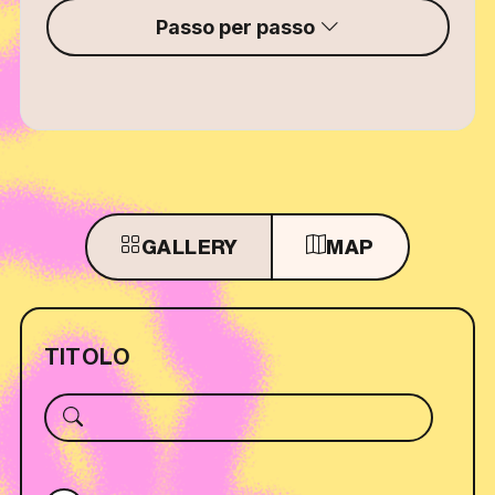
Passo per passo
GALLERY
MAP
TITOLO