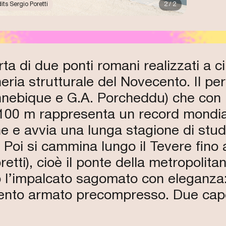
its Sergio Poretti
2 / 2
rta di due ponti romani realizzati a c
neria strutturale del Novecento. Il pe
nnebique e G.A. Porcheddu) che con 
 100 m rappresenta un record mondia
e avvia una lunga stagione di studi 
Poi si cammina lungo il Tevere fino 
tti), cioè il ponte della metropolitana,
ano l’impalcato sagomato con eleganza
ento armato precompresso. Due capol