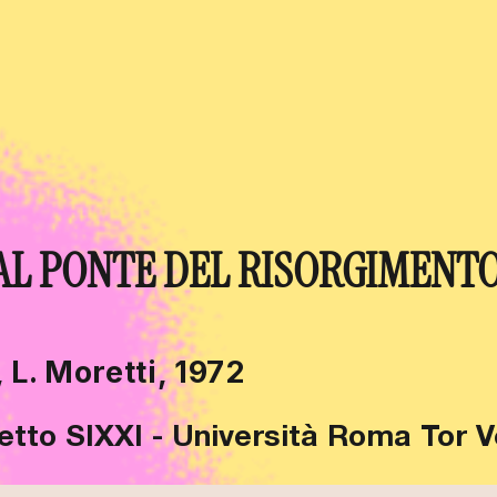
 DAL PONTE DEL RISORGIMENT
 L. Moretti, 1972
getto SIXXI - Università Roma Tor 