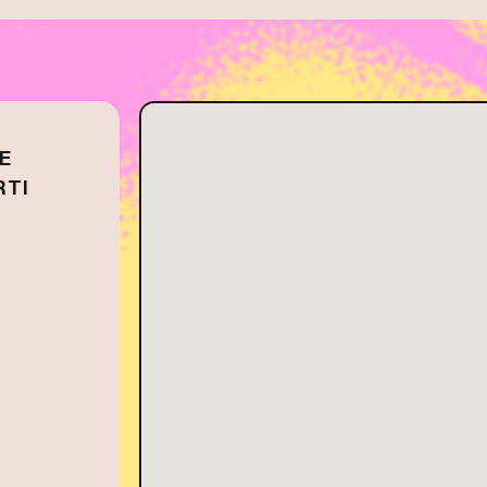
E
RTI