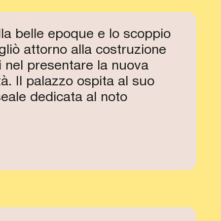
APERTO
APERTO
APERTO
MAG 17
della belle epoque e lo scoppio
16:15
gliò attorno alla costruzione
APERTO
lti nel presentare la nuova
à. Il palazzo ospita al suo
seale dedicata al noto