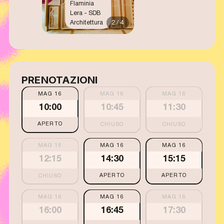
Flaminia
Lera - SDB
Architettura
2 / 4
PRENOTAZIONI
MAG 16
MAG 16
MAG 16
10:00
10:45
11:30
APERTO
MAG 16
MAG 16
MAG 16
12:15
14:30
15:15
APERTO
APERTO
MAG 16
MAG 16
MAG 16
16:00
16:45
17:30