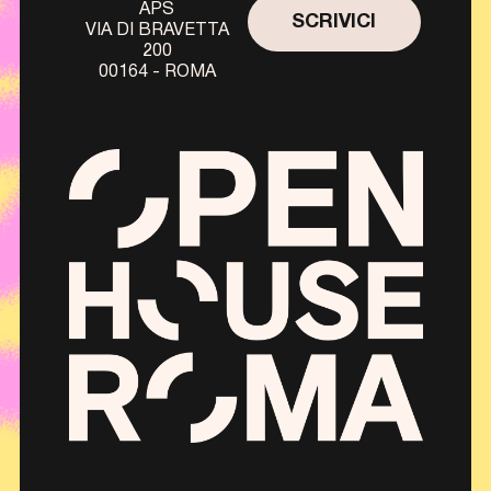
APS
SCRIVICI
VIA DI BRAVETTA
200
00164 - ROMA