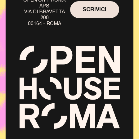
OPEN CITY ROMA
APS
SCRIVICI
VIA DI BRAVETTA
200
00164 - ROMA