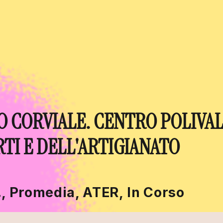
O CORVIALE. CENTRO POLIVA
RTI E DELL'ARTIGIANATO
g., Promedia, ATER, In Corso