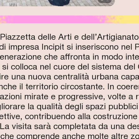
Piazzetta delle Arti e dell’Artigianato
i impresa Incipit si inseriscono nel
enerazione che affronta in modo integ
to si colloca nel cuore del sistema del
re una nuova centralità urbana capac
he il territorio circostante. In coer
azioni mirate e progressive, volte a r
gliorare la qualità degli spazi pubblic
ollettive, contribuendo alla costruzio
. La visita sarà completata da una de
che comprende anche molte altre zon