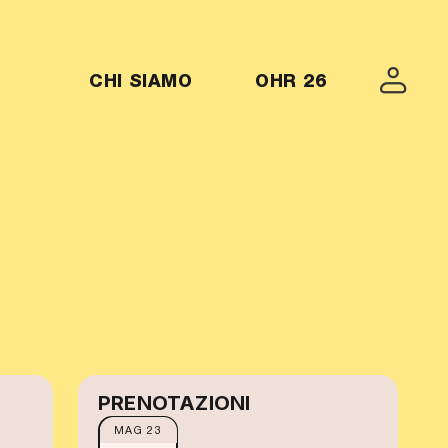
MENU-OHR26
CHI SIAMO
OHR 26
PRENOTAZIONI
MAG 23