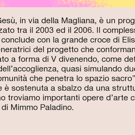
esù, in via della Magliana, è un proge
ato tra il 2003 ed il 2006. Il comple
 conclude con la grande croce di Eli
neratrici del progetto che conforman
ato a forma di V divenendo, come defi
 dell’accoglienza, quasi simulando du
 comunità che penetra lo spazio sacr
re è sostenuta a sbalzo da una struttu
erno troviamo importanti opere d’art
a di Mimmo Paladino.