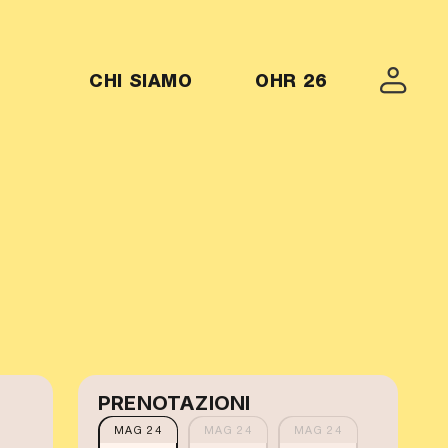
MENU-OHR26
CHI SIAMO
OHR 26
PRENOTAZIONI
MAG 24
MAG 24
MAG 24