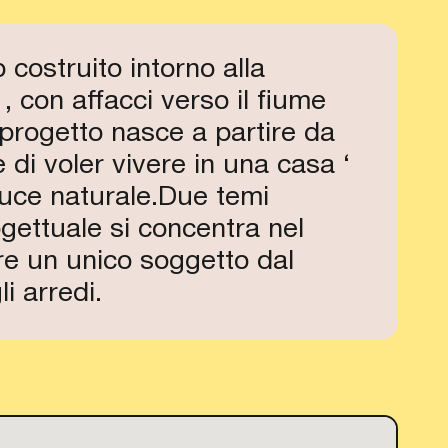
 costruito intorno alla
MAG 24
MAG 24
 con affacci verso il fiume
17:30
18:00
l progetto nasce a partire da
APERTO
e di voler vivere in una casa ‘
 luce naturale.Due temi
ogettuale si concentra nel
ire un unico soggetto dal
i arredi.