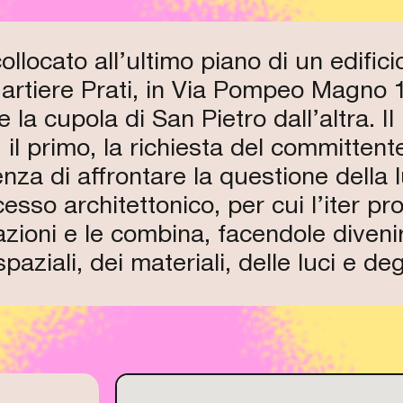
CHIUSO
CHIUSO
CHIUSO
locato all’ultimo piano di un edificio
artiere Prati, in Via Pompeo Magno 1,
CHIUSO
e la cupola di San Pietro dall’altra. I
 il primo, la richiesta del committent
enza di affrontare la questione della
esso architettonico, per cui l’iter pr
azioni e le combina, facendole diven
aziali, dei materiali, delle luci e degl