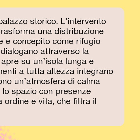
 palazzo storico. L’intervento
MAG 17
18:30
trasforma una distribuzione
ce e concepito come rifugio
APERTO
 dialogano attraverso la
 apre su un’isola lunga e
menti a tutta altezza integrano
iscono un’atmosfera di calma
o lo spazio con presenze
rdine e vita, che filtra il