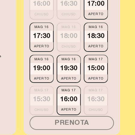
16:00
16:30
17:00
APERTO
MAG 16
MAG 16
MAG 16
17:30
18:00
18:30
APERTO
APERTO
MAG 16
MAG 16
MAG 17
19:00
19:30
15:00
APERTO
APERTO
APERTO
MAG 17
MAG 17
MAG 17
15:30
16:00
16:30
APERTO
PRENOTA
MAG 17
MAG 17
MAG 17
17:00
17:30
18:00