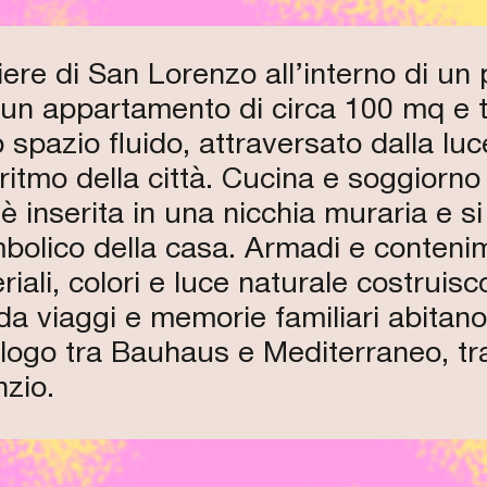
CHIUSO
CHIUSO
CHIUSO
tiere di San Lorenzo all’interno di un
di un appartamento di circa 100 mq e 
spazio fluido, attraversato dalla lu
 ritmo della città. Cucina e soggiorno
è inserita in una nicchia muraria e si
imbolico della casa. Armadi e conteni
eriali, colori e luce naturale costru
 da viaggi e memorie familiari abitan
alogo tra Bauhaus e Mediterraneo, tra o
nzio.