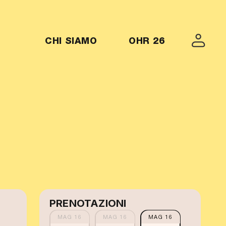
MENU-OHR26
CHI SIAMO
OHR 26
PRENOTAZIONI
MAG 16
MAG 16
MAG 16