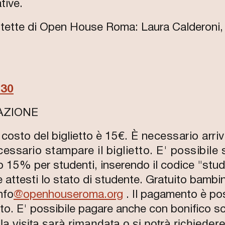
tive.
hitette di Open House Roma: Laura Calderoni
.30
AZIONE
l costo del biglietto è 15€.
È necessario arriva
cessario stampare il biglietto. E' possibile
 15% per studenti, inserendo il codice "stud
ttesti lo stato di studente. Gratuito bambin
nfo
@openhouseroma.org
. Il pagamento è po
ito. E' possibile pagare anche con bonifico sc
a visita sarà rimandata o si potrà richieder