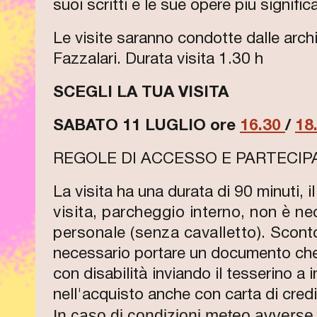
suoi scritti e le sue opere più significa
Le visite saranno condotte dalle arc
Fazzalari. Durata visita 1.30 h
SCEGLI LA TUA VISITA
SABATO 11 LUGLIO ore
16.30
/
18
REGOLE DI ACCESSO E PARTECIP
La visita ha una durata di 90 minuti, i
visita, parcheggio interno, non è ne
personale (senza cavalletto).
Sconto
necessario portare un documento che a
con disabilità inviando il tesserino a i
nell'acquisto anche con carta di cred
In caso di condizioni meteo avverse l