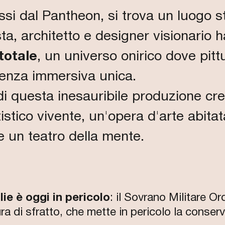
si dal Pantheon, si trova un luogo s
ista, architetto e designer visionario
totale
, un universo onirico dove pittu
ienza immersiva unica.
 di questa inesauribile produzione cr
istico vivente, un'opera d'arte abita
e un teatro della mente.
lie è oggi in pericolo
: il Sovrano Militare Or
a di sfratto, che mette in pericolo la conserv