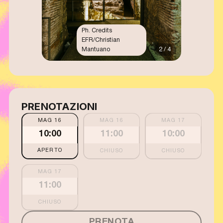
Ph. Credits
EFR/Christian
Mantuano
2 / 4
PRENOTAZIONI
MAG 16
MAG 16
MAG 17
10:00
11:00
10:00
APERTO
MAG 17
11:00
PRENOTA